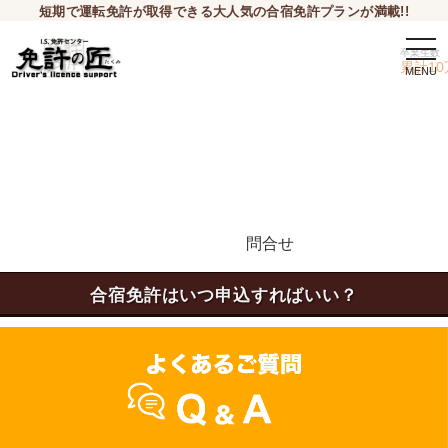
短期で運転免許が取得できる大人気の合宿免許プランが満載!!
togg
卒業生数
navi
累計10
問合せ
申込希望
合宿免許はいつ申込すればいい？