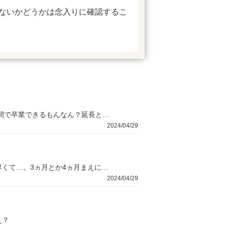
ないかどうかは念入りに確認するこ
合宿免許でよく最短14日間！って書いてあるやんか。あれってホンマに14日間で卒業できるもんなん？延長とかになった場合どうなるん？
2024/04/29
合宿免許の情報収集しとるねんけど、どこも推奨される申込時期がめっちゃ早くて…。3ヵ月とか4ヵ月まえに申込しましょうとかホンマなん？
2024/04/29
え？