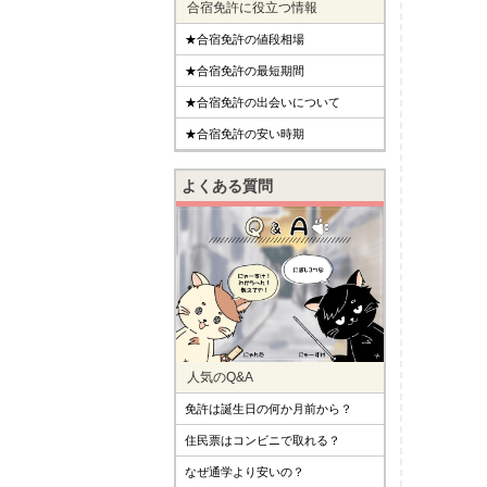
合宿免許に役立つ情報
★合宿免許の値段相場
★合宿免許の最短期間
★合宿免許の出会いについて
★合宿免許の安い時期
よくある質問
人気のQ&A
免許は誕生日の何か月前から？
住民票はコンビニで取れる？
なぜ通学より安いの？