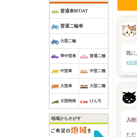
普通車MT/AT
普通二輪車
大型二輪
既に
準中型車
普通二種
#合
中型車
中型二種
大型車
大型二種
大型特殊
けん引
地域からさがす
入校
ただ