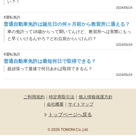
い？！
2024/05/24
#運転免許
普通自動車免許は誕生日の何ヶ月前から教習所に通える？
車の免許って18歳からって聞いてんけど、教習所へは実際にもっ
と早くいけるんやろ？どれ位前からいけんの？
2024/05/24
#運転免許
普通自動車免許は最短何日で取得できる？
超頑張って最速で何日あれば取得できるん？
2024/05/24
ご利用規約
｜
特定商取引法
｜
個人情報保護方針
｜
会社概要
｜
サイトマップ
トップページへ戻る
© 2026 TOMONI Co.,Ltd.