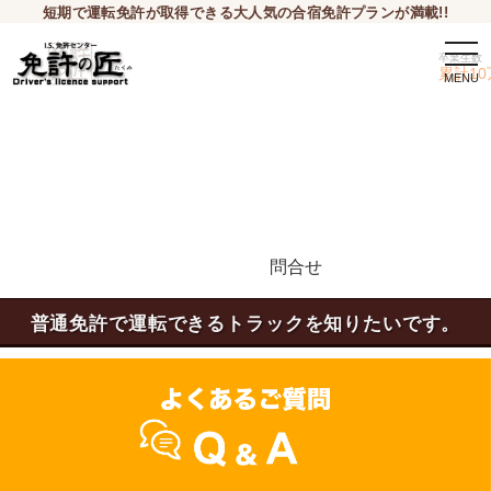
短期で運転免許が取得できる大人気の合宿免許プランが満載!!
togg
卒業生数
navi
累計10
問合せ
申込希望
普通免許で運転できるトラックを知りたいです。