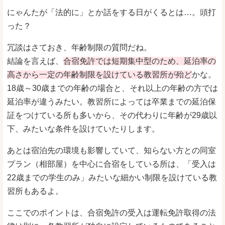
にゃんたが「法的に」とか話をする日がくるとは…。頭打
った？
冗談はさておき、年齢制限の質問だね。
結論を言えば、
合宿免許では短期集中型のため、延泊率の
高さから一定の年齢制限を設けている教習所が殆ど
かな。
18歳～30歳までの年齢の場合と、それ以上の年齢の方では
延泊率が違うみたい。教習所によっては卒業までの延泊保
証をつけている所も多いから、その代わりに年齢が29歳以
下、みたいな条件を設けていたりします。
あとは宿泊先の環境も影響していて、知らない方との同室
プラン（相部屋）を中心に合宿をしている所は、「受入は
22歳までの学生のみ」みたいな細かい制限を設けている教
習所もあるよ。
ここでのポイントは、合宿免許の受入は運転免許取得の法