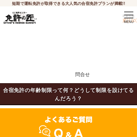
短期で運転免許が取得できる大人気の合宿免許プランが満載!!
togg
卒業生数
navi
累計10
問合せ
申込希望
合宿免許の年齢制限って何？どうして制限を設けてる
んだろう？