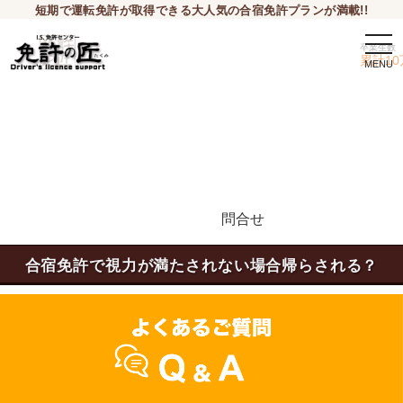
短期で運転免許が取得できる大人気の合宿免許プランが満載!!
togg
卒業生数
navi
累計10
問合せ
申込希望
合宿免許で視力が満たされない場合帰らされる？