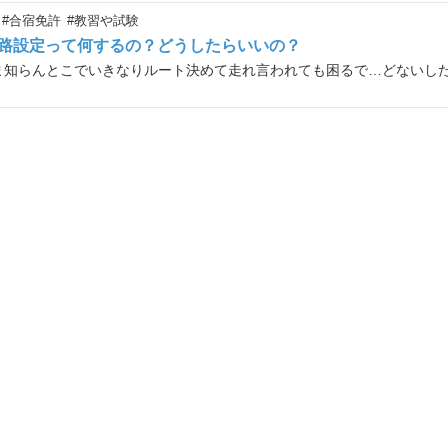
#合宿免許
#教習や試験
路設定って何するの？どうしたらいいの？
ま知らんとこでいきなりルート決めて走れ言われても困るで…どないし