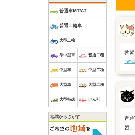
普通車MT/AT
普通二輪車
大型二輪
教習
準中型車
普通二種
#教
中型車
中型二種
大型車
大型二種
大型特殊
けん引
地域からさがす
普通
習」