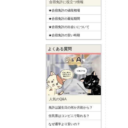
合宿免許に役立つ情報
★合宿免許の値段相場
★合宿免許の最短期間
★合宿免許の出会いについて
★合宿免許の安い時期
よくある質問
人気のQ&A
免許は誕生日の何か月前から？
住民票はコンビニで取れる？
なぜ通学より安いの？