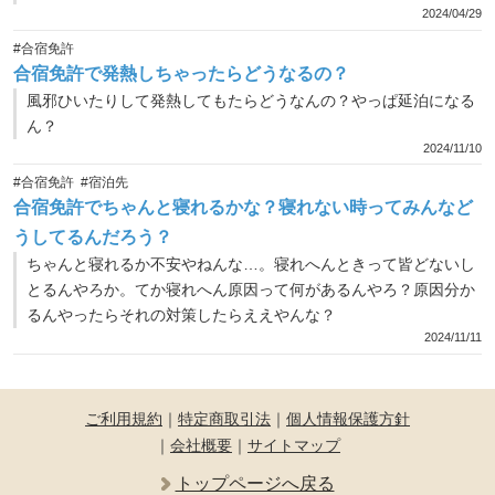
2024/04/29
#合宿免許
合宿免許で発熱しちゃったらどうなるの？
風邪ひいたりして発熱してもたらどうなんの？やっぱ延泊になる
ん？
2024/11/10
#合宿免許
#宿泊先
合宿免許でちゃんと寝れるかな？寝れない時ってみんなど
うしてるんだろう？
ちゃんと寝れるか不安やねんな…。寝れへんときって皆どないし
とるんやろか。てか寝れへん原因って何があるんやろ？原因分か
るんやったらそれの対策したらええやんな？
2024/11/11
ご利用規約
｜
特定商取引法
｜
個人情報保護方針
｜
会社概要
｜
サイトマップ
トップページへ戻る