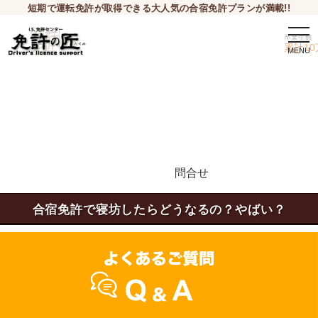
短期で運転免許が取得できる大人気の合宿免許プランが満載!!
togg
卒業生数
navi
累計10
問合せ
申込希望
合宿免許で寝坊したらどうなるの？やばい？