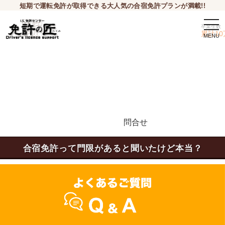
短期で運転免許が取得できる大人気の合宿免許プランが満載!!
togg
卒業生数
navi
累計10
問合せ
申込希望
合宿免許って門限があると聞いたけど本当？