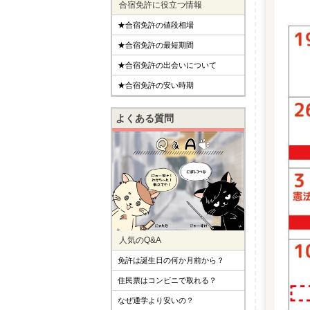
合宿免許に役立つ情報
★合宿免許の値段相場
★合宿免許の最短期間
★合宿免許の出会いについて
★合宿免許の安い時期
よくある質問
人気のQ&A
免許は誕生日の何か月前から？
住民票はコンビニで取れる？
なぜ通学より安いの？