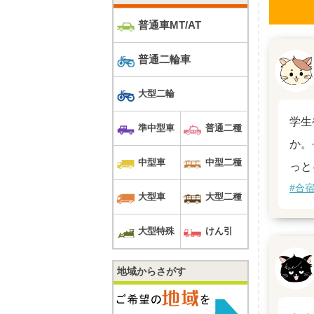
普通車MT/AT
普通二輪車
大型二輪
学生
準中型車
普通二種
か。
中型車
中型二種
っと
#合
大型車
大型二種
大型特殊
けん引
地域からさがす