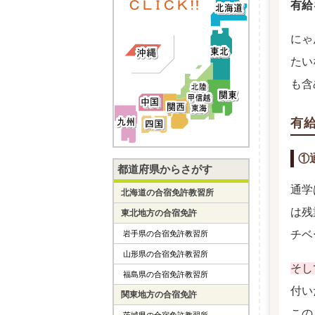
有給
にゃ
たい
も含
有
①
都道府県からさがす
通学
北海道の合宿免許教習所
は残
東北地方の合宿免許
チベ
岩手県の合宿免許教習所
山形県の合宿免許教習所
そし
福島県の合宿免許教習所
付い
関東地方の合宿免許
この
茨城県の合宿免許教習所