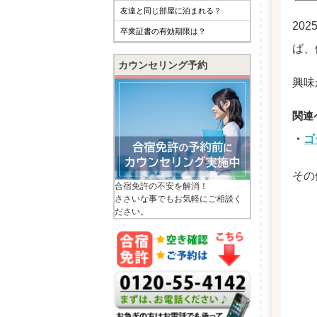
友達と同じ部屋に泊まれる？
20
卒業証書の有効期限は？
ば、
カウンセリング予約
興味
ゴ
その
合宿免許の不安を解消！
ささいな事でもお気軽にご相談く
ださい。