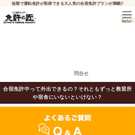
短期で運転免許が取得できる大人気の合宿免許プランが満載!!
togg
卒業生数
navi
累計10
問合せ
申込希望
合宿免許中って外出できるの？それともずっと教習所
や宿舎にいないといけない？