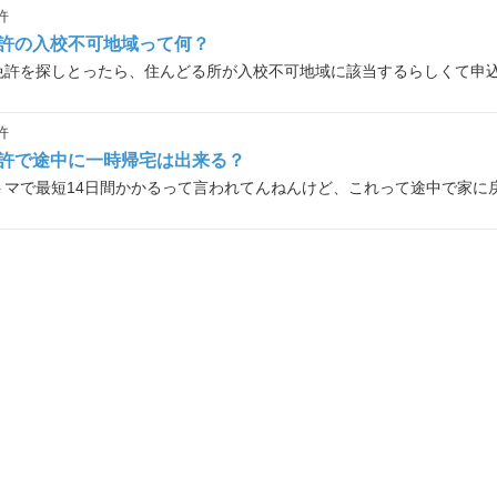
許
許の入校不可地域って何？
許
許で途中に一時帰宅は出来る？