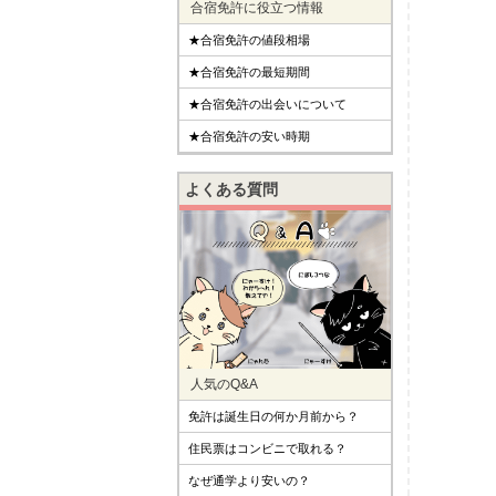
合宿免許に役立つ情報
★合宿免許の値段相場
★合宿免許の最短期間
★合宿免許の出会いについて
★合宿免許の安い時期
よくある質問
人気のQ&A
免許は誕生日の何か月前から？
住民票はコンビニで取れる？
なぜ通学より安いの？