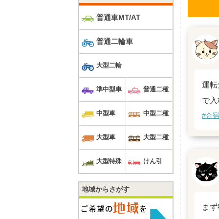
普通車MT/AT
普通二輪車
大型二輪
運転
準中型車
普通二種
で入
中型車
中型二種
#合
大型車
大型二種
大型特殊
けん引
地域からさがす
まず