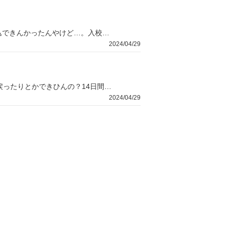
合宿免許を探しとったら、住んどる所が入校不可地域に該当するらしくて申込できんかったんやけど…。入校不可地域ってなんなん？
2024/04/29
オートマで最短14日間かかるって言われてんねんけど、これって途中で家に戻ったりとかできひんの？14日間連続で予定をあけるんが難しそうや…
2024/04/29