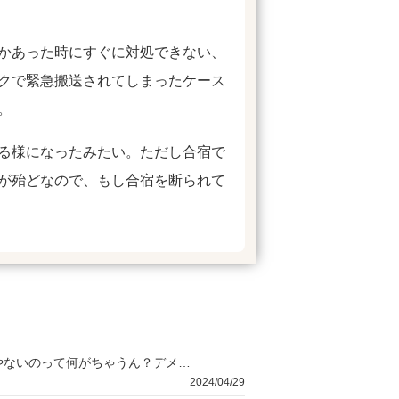
かあった時にすぐに対処できない、
クで緊急搬送されてしまったケース
。
る様になったみたい。ただし合宿で
が殆どなので、もし合宿を断られて
教習所を選ぶときに「公認」って書いてあったりするねんけど、公認と公認やないのって何がちゃうん？デメリットとかあるん？
2024/04/29