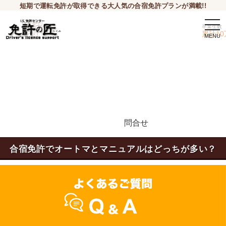
短期で運転免許が取得できる大人気の合宿免許プランが満載!!
togg
卒業生数
navi
累計10
問合せ
申込希望
合宿免許でオートマとマニュアルはどっちが多い？