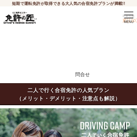
短期で運転免許が取得できる大人気の合宿免許プランが満載!!
togg
卒業生数
navi
累計10
問合せ
申込希望
二人で行く合宿免許の人気プラン
（メリット・デメリット・注意点も解説）