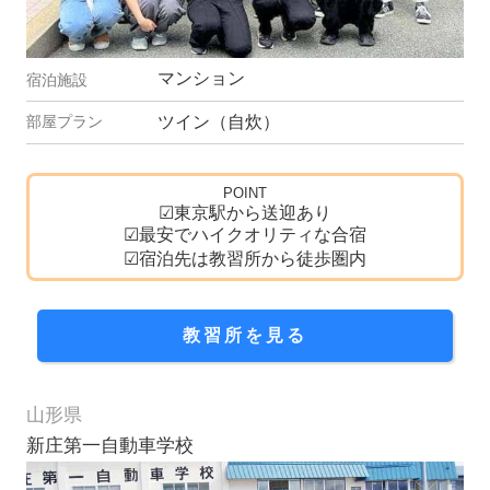
マンション
ツイン（自炊）
POINT
☑東京駅から送迎あり
☑最安でハイクオリティな合宿
☑宿泊先は教習所から徒歩圏内
教習所を見る
山形県
新庄第一自動車学校