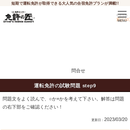
短期で運転免許が取得できる大人気の合宿免許プランが満載!!
togg
卒業生数
navi
累計10
問合せ
申込希望
運転免許の試験問題 step9
問題文をよく読んで、○か×かを考えて下さい。解答は問題
の右下部をご確認ください！
2023/03/20