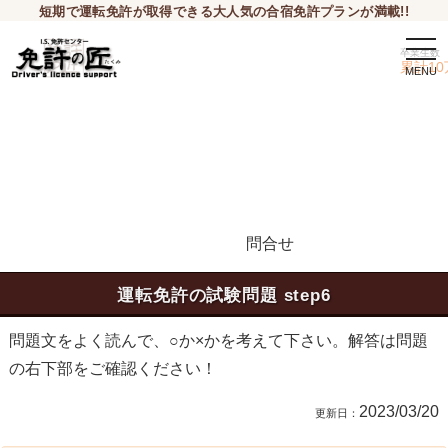
短期で運転免許が取得できる大人気の合宿免許プランが満載!!
togg
卒業生数
navi
累計10
問合せ
申込希望
運転免許の試験問題 step6
問題文をよく読んで、○か×かを考えて下さい。解答は問題
の右下部をご確認ください！
2023/03/20