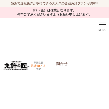
短期で運転免許が取得できる大人気の合宿免許プランが満載!!
8/7（金）は休業となります。
何卒ご了承くださいますようお願い申し上げます。
togg
navi
卒業生数
問合せ
累計10万人
突破