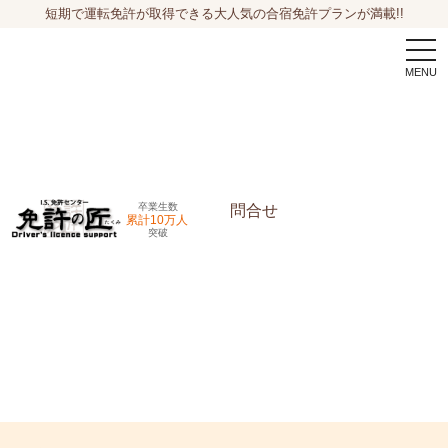
短期で運転免許が取得できる大人気の合宿免許プランが満載!!
togg
navi
卒業生数
問合せ
累計10万人
突破
申込希望