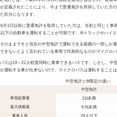
が定義されたことにより、今まで普通免許を所持していた方の
た区分になります。
年6月1日以前に普通免許を取得していた方は、当初と同じく車両
人以下の自動車を運転することが可能です。4tトラックやハイ
そのままですと現在の中型免許で運転できる範囲の一部しか運
できないとよく言われている車両で代表的なものがマイクロバ
バスは19～22人程度同時に乗車できるバスです。しかし、中型
か運転する事が出来ないので、マイクロバスは運転することは
中型免許と8t限定の違い
中型免許
車両総重量
11t未満
最大積載量
6.5t未満
乗車人員
29人以下