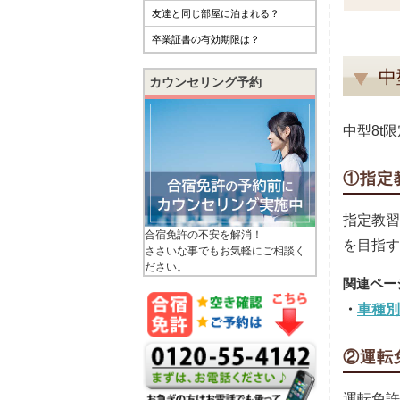
友達と同じ部屋に泊まれる？
卒業証書の有効期限は？
中
カウンセリング予約
中型8t
①指定
指定教習
合宿免許の不安を解消！
を目指す
ささいな事でもお気軽にご相談く
ださい。
車種別
②運転
運転免許