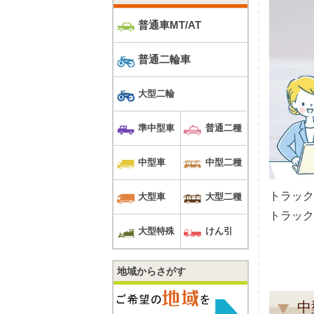
普通車MT/AT
普通二輪車
大型二輪
準中型車
普通二種
中型車
中型二種
トラック
大型車
大型二種
トラック
大型特殊
けん引
地域からさがす
中