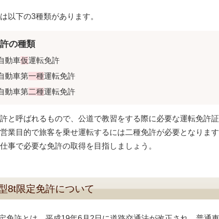
は以下の3種類があります。
許の種類
自動車
仮
運転免許
自動車第
一種
運転免許
自動車第
二種
運転免許
許と呼ばれるもので、公道で教習をする際に必要な運転免許証
営業目的で旅客を乗せ運転するには二種免許が必要となります
仕事で必要な免許の取得を目指しましょう。
型8t限定免許について
限定免許とは、平成19年6月2日に道路交通法が改正され、普