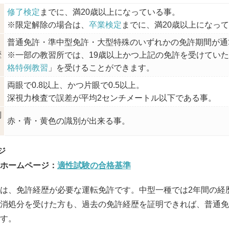
修了検定
までに、満20歳以上になっている事。
※限定解除の場合は、
卒業検定
までに、満20歳以上になっ
普通免許・準中型免許・大型特殊のいずれかの免許期間が通
歴
※一部の教習所では、19歳以上かつ上記の免許を受けてい
格特例教習
」を受けることができます。
両眼で0.8以上、かつ片眼で0.5以上。
深視力検査で誤差が平均2センチメートル以下である事。
別
赤・青・黄色の識別が出来る事。
ホームページ：
適性試験の合格基準
は、免許経歴が必要な運転免許です。中型一種では2年間の経
消処分を受けた方も、過去の免許経歴を証明できれば、普通免
す。