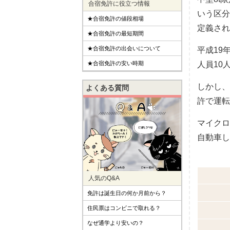
合宿免許に役立つ情報
いう区分
★合宿免許の値段相場
定義され
★合宿免許の最短期間
★合宿免許の出会いについて
平成19
★合宿免許の安い時期
人員10
しかし、
よくある質問
許で運転
マイクロ
自動車し
人気のQ&A
免許は誕生日の何か月前から？
住民票はコンビニで取れる？
なぜ通学より安いの？