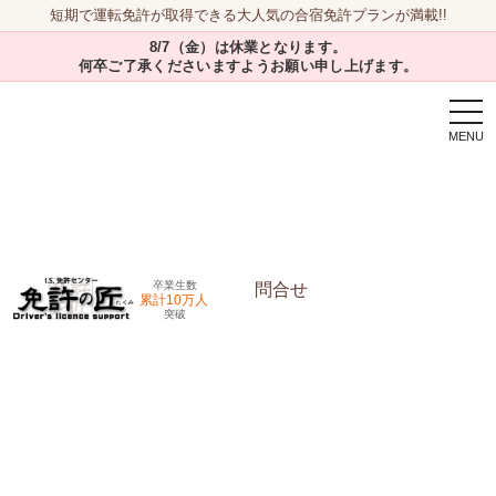
短期で運転免許が取得できる大人気の合宿免許プランが満載!!
8/7（金）は休業となります。
何卒ご了承くださいますようお願い申し上げます。
togg
navi
卒業生数
問合せ
累計10万人
突破