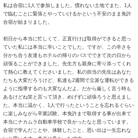
私は合宿に1人で参加しました。慣れない土地でまた、1人
で臨むことに緊張とやっていけるかという不安のまま免許
合宿が始まりました。
初日から本当に忙しくて、正直行けば取得ができると思っ
ていた私には本当に辛いことでした。ですが、この辛さを
分かち合う友達もホテルの帰りのバスでできて次の日から
頑張ることができました。先生方も親身に寄り添ってくれ
て熱心に教えてくださいました。私の担当の先生はあなた
たちも大変だろうけど、私達も2週間で立派な運転ができる
ように指導するのも大変なんだよ。だから厳しく言う時も
あるけどね笑と言って頂き、めげずに頑張ろうと思えまし
た。本当に温かく、1人で行ったということを忘れるぐらい
に楽しみながら卒業試験、本免許まで取得する事が出来て
本当にナカムラ自動車学校で良かったなと思っています。
合宿で学んだことや、体験したこと、思い出は一生忘れな