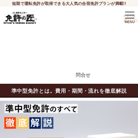
短期で運転免許が取得できる大人気の合宿免許プランが満載!!
togg
卒業生数
navi
累計10
問合せ
申込希望
準中型免許とは。費用・期間・流れを徹底解説