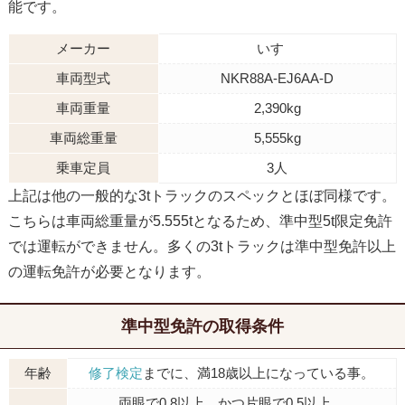
能です。
メーカー
いすゞ
車両型式
NKR88A-EJ6AA-D
車両重量
2,390kg
車両総重量
5,555kg
乗車定員
3人
上記は他の一般的な3tトラックのスペックとほぼ同様です。
こちらは車両総重量が5.555tとなるため、準中型5t限定免許
では運転ができません。多くの3tトラックは準中型免許以上
の運転免許が必要となります。
準中型免許の取得条件
年齢
修了検定
までに、満18歳以上になっている事。
両眼で0.8以上、かつ片眼で0.5以上。