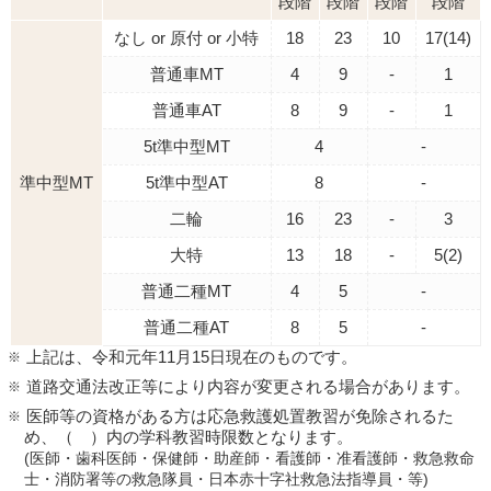
段階
段階
段階
段階
なし or 原付 or 小特
18
23
10
17(14)
普通車MT
4
9
-
1
普通車AT
8
9
-
1
5t準中型MT
4
-
準中型MT
5t準中型AT
8
-
二輪
16
23
-
3
大特
13
18
-
5(2)
普通二種MT
4
5
-
普通二種AT
8
5
-
上記は、令和元年11月15日現在のものです。
道路交通法改正等により内容が変更される場合があります。
医師等の資格がある方は応急救護処置教習が免除されるた
め、（ ）内の学科教習時限数となります。
(医師・歯科医師・保健師・助産師・看護師・准看護師・救急救命
士・消防署等の救急隊員・日本赤十字社救急法指導員・等)