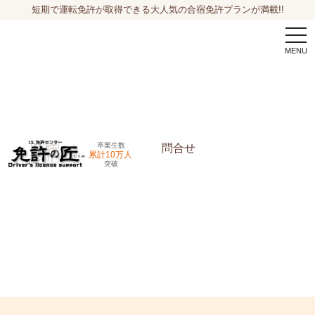
短期で運転免許が取得できる大人気の合宿免許プランが満載!!
togg
navi
卒業生数
問合せ
累計10万人
突破
申込希望