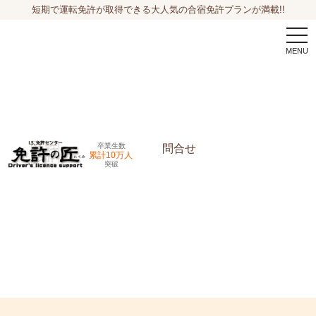
短期で運転免許が取得できる大人気の合宿免許プランが満載!!
togg
navi
卒業生数
問合せ
累計10万人
突破
申込希望