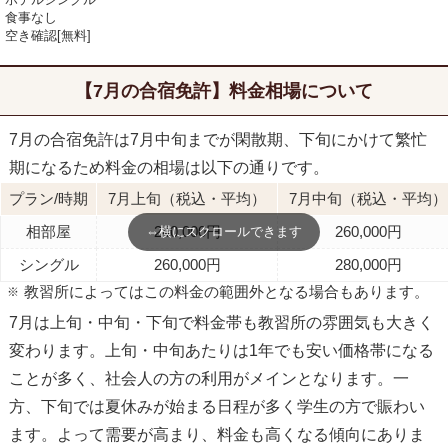
食事なし
空き確認[無料]
【7月の合宿免許】料金相場について
7月の合宿免許は7月中旬までが閑散期、下旬にかけて繁忙
期になるため料金の相場は以下の通りです。
プラン/時期
7月上旬（税込・平均）
7月中旬（税込・平均）
相部屋
240,000円
260,000円
⇔
横にスクロールできます
シングル
260,000円
280,000円
教習所によってはこの料金の範囲外となる場合もあります。
7月は上旬・中旬・下旬で料金帯も教習所の雰囲気も大きく
変わります。上旬・中旬あたりは1年でも安い価格帯になる
ことが多く、社会人の方の利用がメインとなります。一
方、下旬では夏休みが始まる日程が多く学生の方で賑わい
ます。よって需要が高まり、料金も高くなる傾向にありま