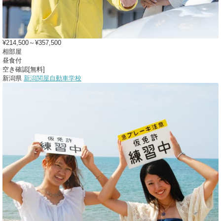
¥214,500～¥357,500
相部屋
昼食付
空き確認[無料]
新潟県
新潟関屋自動車学校