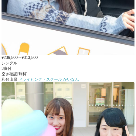
¥236,500～¥313,500
シングル
3食付
空き確認[無料]
和歌山県
ドライビング・スクール かいなん