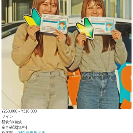
¥250,000～¥310,000
ツイン
昼食付/自炊
空き確認[無料]
栃木県
足利自動車教習所