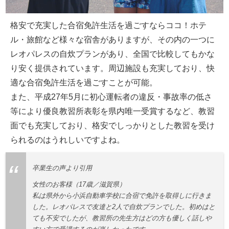
格安で充実した合宿免許生活を過ごすならココ！ホテ
ル・旅館など様々な宿舎がありますが、その内の一つに
レオパレスの自炊プランがあり、全国で比較してもかな
り安く提供されています。周辺施設も充実しており、快
適な合宿免許生活を過ごすことが可能。
また、平成27年5月に初心運転者の違反・事故率の低さ
等により優良教習所表彰を県内唯一受賞するなど、教習
面でも充実しており、格安でしっかりとした教習を受け
られるのはうれしいですよね。
卒業生の声より引用
女性のお客様（17歳／滋賀県）
私は県外から小浜自動車学校に合宿で免許を取得しに行きま
した。レオパレスで友達と2人で自炊プランでした。初めはと
ても不安でしたが、教習所の先生方はどの方も優しく話しや