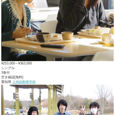
¥253,000～¥363,000
シングル
3食付
空き確認[無料]
愛知県
上地自動車学校