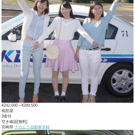
¥242,000～¥280,500
相部屋
3食付
空き確認[無料]
宮崎県
ナカムラ自動車学校