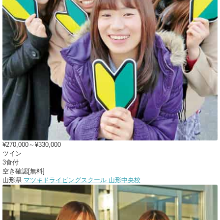
¥270,000～¥330,000
ツイン
3食付
空き確認[無料]
山形県
マツキドライビングスクール 山形中央校