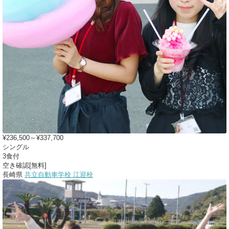
¥236,500～¥337,700
シングル
3食付
空き確認[無料]
長崎県
共立自動車学校 江迎校