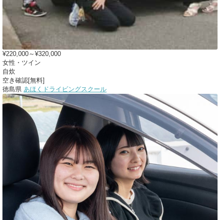
¥220,000～¥320,000
女性・ツイン
自炊
空き確認[無料]
徳島県
あほくドライビングスクール