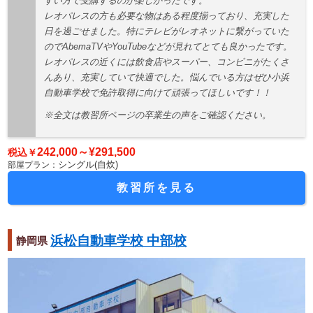
すい方で受講するのが楽しかったです。
レオパレスの方も必要な物はある程度揃っており、充実した
日を過ごせました。特にテレビがレオネットに繋がっていた
のでAbemaTVやYouTubeなどが見れてとても良かったです。
レオパレスの近くには飲食店やスーパー、コンビニがたくさ
んあり、充実していて快適でした。悩んでいる方はぜひ小浜
自動車学校で免許取得に向けて頑張ってほしいです！！
※全文は教習所ページの卒業生の声をご確認ください。
242,000～¥291,500
シングル(自炊)
教習所を見る
浜松自動車学校 中部校
静岡県