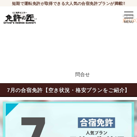
短期で運転免許が取得できる大人気の合宿免許プランが満載!!
togg
卒業生数
navi
累計10
問合せ
申込希望
7月の合宿免許【空き状況・格安プランをご紹介】