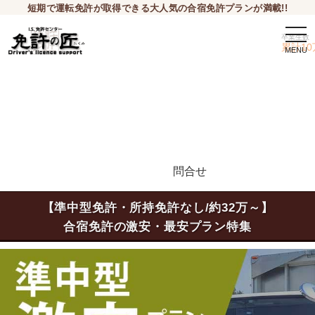
短期で運転免許が取得できる大人気の合宿免許プランが満載!!
togg
卒業生数
navi
累計10
問合せ
申込希望
【準中型免許・所持免許なし/約32万～】
合宿免許の激安・最安プラン特集