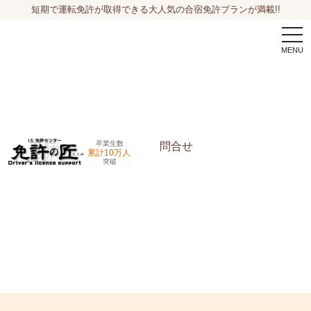
短期で運転免許が取得できる大人気の合宿免許プランが満載!!
togg
navi
卒業生数
問合せ
累計10万人
突破
申込希望