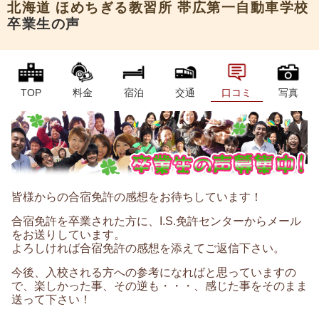
北海道
ほめちぎる教習所 帯広第一自動車学校
卒業生の声
TOP
料金
宿泊
交通
口コミ
写真
皆様からの合宿免許の感想をお待ちしています！
合宿免許を卒業された方に、I.S.免許センターからメール
をお送りしています。
よろしければ合宿免許の感想を添えてご返信下さい。
今後、入校される方への参考になればと思っていますの
で、楽しかった事、その逆も・・・、感じた事をそのまま
送って下さい！