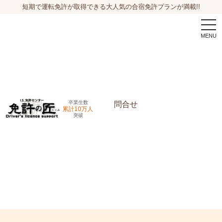
短期で運転免許が取得できる大人気の合宿免許プランが満載!!
togg
navi
卒業生数
問合せ
累計10万人
突破
申込希望