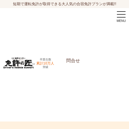
短期で運転免許が取得できる大人気の合宿免許プランが満載!!
togg
navi
卒業生数
問合せ
累計10万人
突破
申込希望