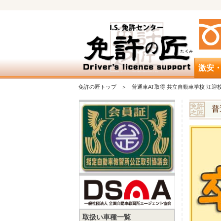
激安
免許の匠トップ
普通車AT取得 共立自動車学校 江迎
普
取扱い車種一覧