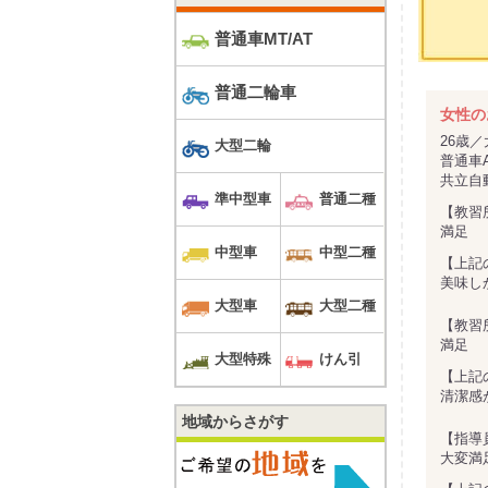
普通車MT/AT
普通二輪車
女性の
26歳
大型二輪
普通車
共立自動
準中型車
普通二種
【教習
満足
中型車
中型二種
【上記
美味し
大型車
大型二種
【教習
満足
大型特殊
けん引
【上記
清潔感
地域からさがす
【指導
大変満