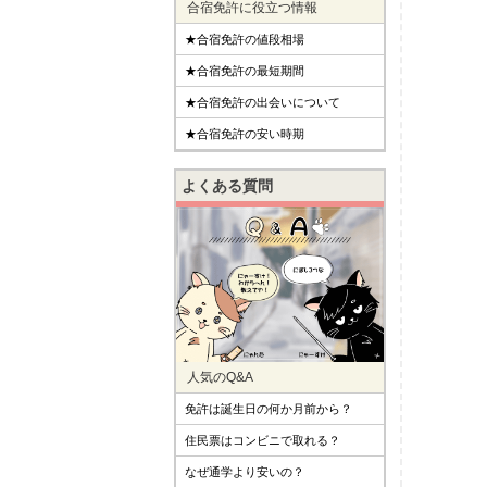
合宿免許に役立つ情報
★合宿免許の値段相場
★合宿免許の最短期間
★合宿免許の出会いについて
★合宿免許の安い時期
よくある質問
人気のQ&A
免許は誕生日の何か月前から？
住民票はコンビニで取れる？
なぜ通学より安いの？