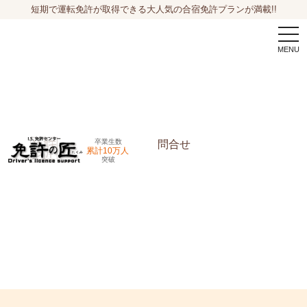
短期で運転免許が取得できる大人気の合宿免許プランが満載!!
togg
navi
卒業生数
問合せ
累計10万人
突破
申込希望