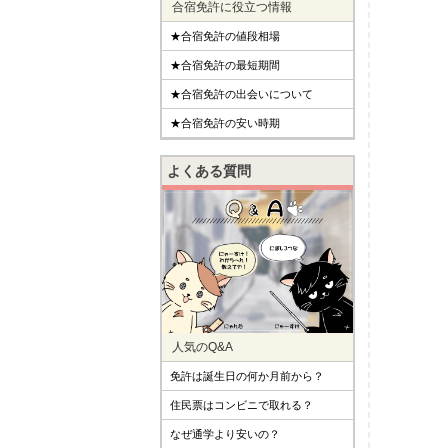
合宿免許に役立つ情報
★合宿免許の値段相場
★合宿免許の最短期間
★合宿免許の出会いについて
★合宿免許の安い時期
よくある質問
人気のQ&A
免許は誕生日の何か月前から？
住民票はコンビニで取れる？
なぜ通学より安いの？