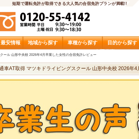
短期で運転免許が取得できる大人気の合宿免許プランが満載!!
・最安情報
地域から探す
車種から探す
目的から探す
申込希望
クール 山形中央校 2026年4月卒業した女性の合宿免許レビュー
通車AT取得 マツキドライビングスクール 山形中央校 2026