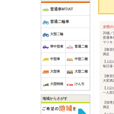
普通車MT/AT
普通二輪車
女性の
20歳
大型二輪
普通車
マツキ
準中型車
普通二種
【教習
満足
中型車
中型二種
【上記
毎日違
大型車
大型二種
【教習
大変満
大型特殊
けん引
【上記
一人部
地域からさがす
【指導
満足