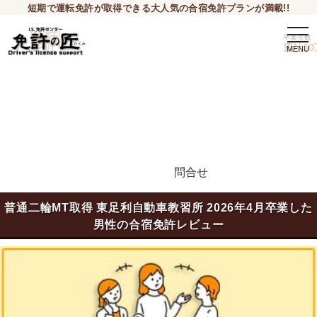
短期で運転免許が取得できる大人気の合宿免許プランが満載!!
tog
卒業生数
累計10
問合せ
申込希望
普通二輪MT取得 東足利自動車教習所 2026年4月卒業した
男性の合宿免許レビュー