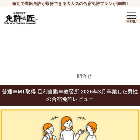
短期で運転免許が取得できる大人気の合宿免許プランが満載!!
tog
卒業生数
累計10
問合せ
申込希望
普通車MT取得 足利自動車教習所 2026年3月卒業した男性
の合宿免許レビュー