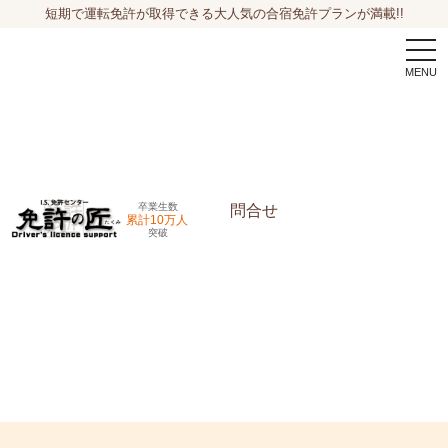
短期で運転免許が取得できる大人気の合宿免許プランが満載!!
togg
navi
卒業生数
問合せ
累計10万人
突破
申込希望