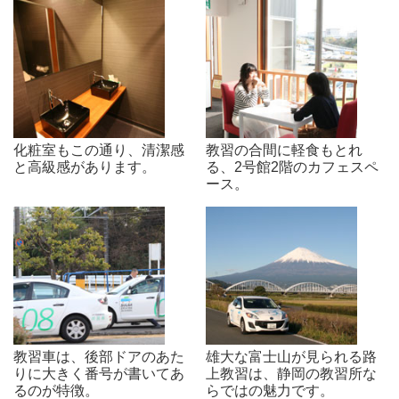
化粧室もこの通り、清潔感
教習の合間に軽食もとれ
と高級感があります。
る、2号館2階のカフェスペ
ース。
教習車は、後部ドアのあた
雄大な富士山が見られる路
りに大きく番号が書いてあ
上教習は、静岡の教習所な
るのが特徴。
らではの魅力です。