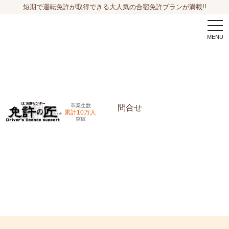
短期で運転免許が取得できる大人気の合宿免許プランが満載!!
togg
navi
卒業生数
問合せ
累計10万人
突破
申込希望