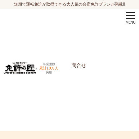
短期で運転免許が取得できる大人気の合宿免許プランが満載!!
togg
navi
卒業生数
問合せ
累計10万人
突破
申込希望