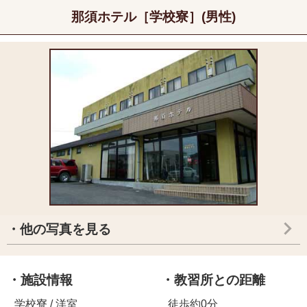
那須ホテル［学校寮］(男性)
・他の写真を見る
・施設情報
・教習所との距離
学校寮 / 洋室
徒歩約0分