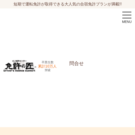
短期で運転免許が取得できる大人気の合宿免許プランが満載!!
togg
navi
卒業生数
問合せ
累計10万人
突破
申込希望