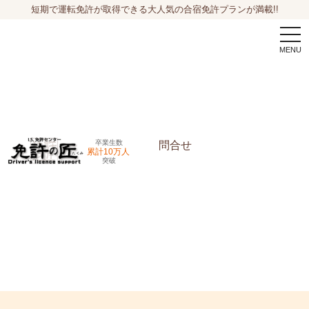
短期で運転免許が取得できる大人気の合宿免許プランが満載!!
togg
navi
卒業生数
問合せ
累計10万人
突破
申込希望