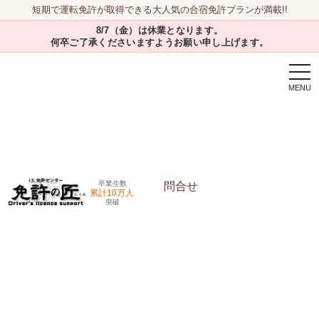
短期で運転免許が取得できる大人気の合宿免許プランが満載!!
8/7（金）は休業となります。
何卒ご了承くださいますようお願い申し上げます。
togg
navi
卒業生数
問合せ
累計10万人
突破