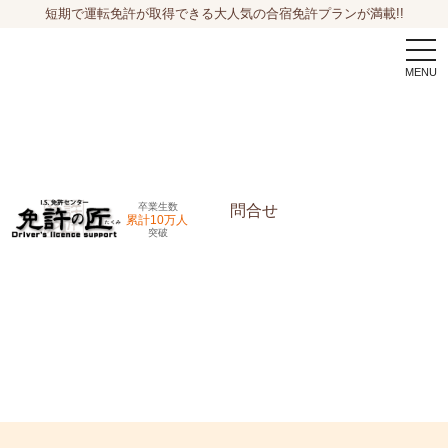
短期で運転免許が取得できる大人気の合宿免許プランが満載!!
togg
navi
卒業生数
問合せ
累計10万人
突破
申込希望