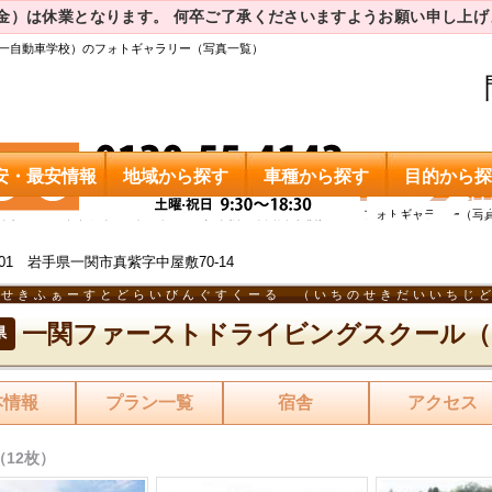
（金）は休業となります。
何卒ご了承くださいますようお願い申し上げ
一自動車学校）のフォトギャラリー（写真一覧）
安・最安情報
地域から探す
車種から探す
目的から探
一関ファーストドライビングスクール（一関第一自動車学校）
フォトギャラリー（写
0901 岩手県一関市真紫字中屋敷70-14
のせきふぁーすとどらいびんぐすくーる （いちのせきだいいちじ
一関ファーストドライビングスクール（
県
本情報
プラン一覧
宿舎
アクセス
12枚）