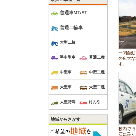
普通車MT/AT
普通二輪車
大型二輪
一関自動
準中型車
普通二種
の広大な
す。
中型車
中型二種
大型車
大型二種
大型特殊
けん引
地域からさがす
校内で行
石に乗り