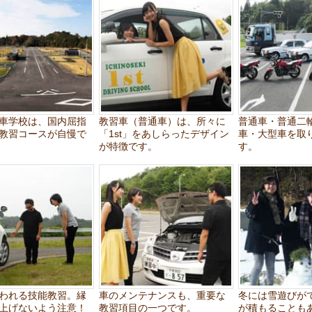
車学校は、国内屈指
教習車（普通車）は、所々に
普通車・普通二
教習コースが自慢で
「1st」をあしらったデザイン
車・大型車を取
が特徴です。
す。
われる技能教習。縁
車のメンテナンスも、重要な
冬には雪遊びが
上げないよう注意！
教習項目の一つです。
が積もることも