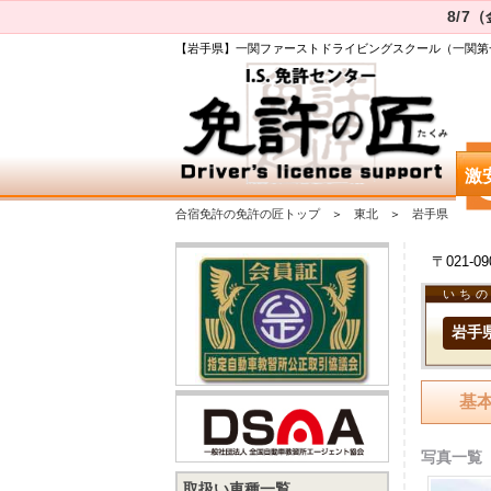
8/7
【岩手県】一関ファーストドライビングスクール（一関第
激
合宿免許の免許の匠トップ
東北
岩手県
〒021-
いち
岩手
基
写真一覧（
取扱い車種一覧