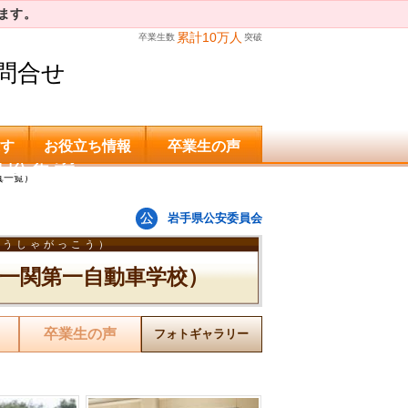
ます。
累計10万人
卒業生数
突破
問合せ
す
お役立ち情報
卒業生の声
申込希望
真一覧）
岩手県公安委員会
どうしゃがっこう）
一関第一自動車学校）
卒業生の声
フォトギャラリー