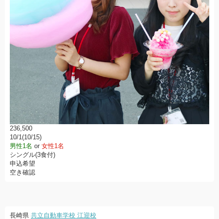
236,500
10/1(10/15)
男性1名
or
女性1名
シングル(3食付)
申込希望
空き確認
長崎県
共立自動車学校 江迎校