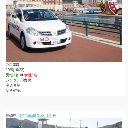
242,000
10/6(10/23)
男性1名
or
女性1名
シングル(3食付)
申込希望
空き確認
長崎県
共立自動車学校 江迎校