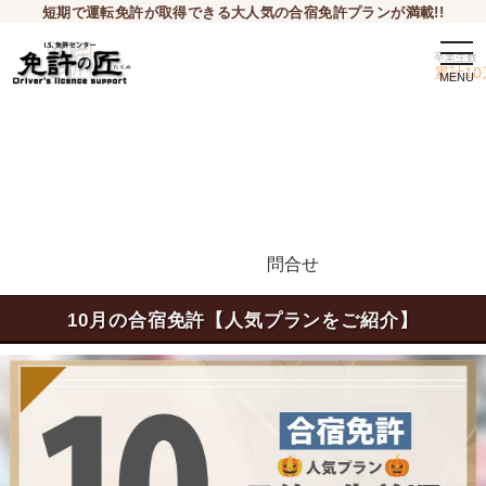
短期で運転免許が取得できる大人気の合宿免許プランが満載!!
togg
卒業生数
navi
累計10
問合せ
申込希望
10月の合宿免許
【人気プランをご紹介】