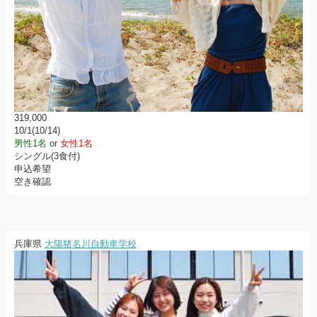
319,000
10/1(10/14)
男性1名
or
女性1名
シングル(3食付)
申込希望
空き確認
兵庫県
大陽猪名川自動車学校