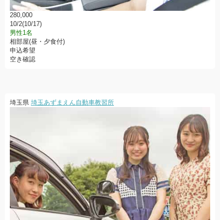
280,000
10/2(10/17)
男性1名
相部屋(昼・夕食付)
申込希望
空き確認
埼玉県
埼玉あずまえん自動車教習所