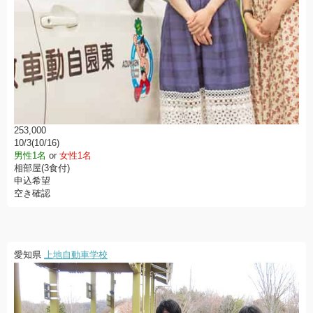
253,000
10/3(10/16)
男性1名
or
女性1名
相部屋(3食付)
申込希望
空き確認
愛知県
上地自動車学校