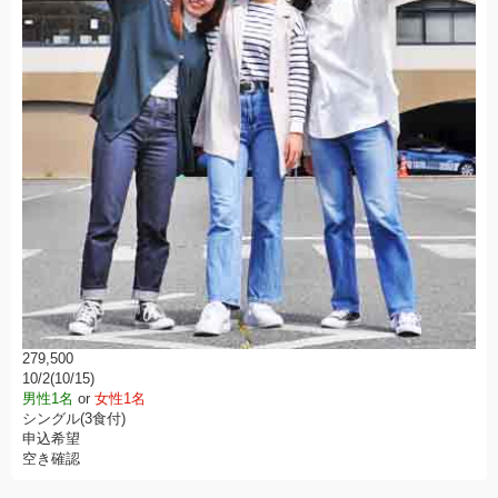
279,500
10/2(10/15)
男性1名
or
女性1名
シングル(3食付)
申込希望
空き確認