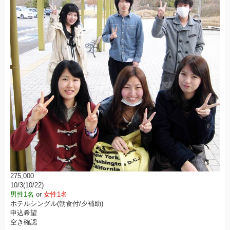
275,000
10/3(10/22)
男性1名
or
女性1名
ホテルシングル(朝食付/夕補助)
申込希望
空き確認