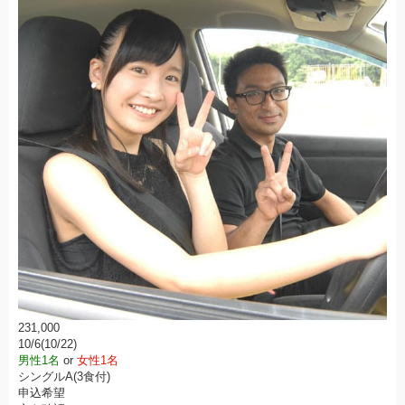
231,000
10/6(10/22)
男性1名
or
女性1名
シングルA(3食付)
申込希望