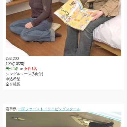
288,200
10/5(10/20)
男性1名
or
女性1名
シングルユース(3食付)
申込希望
空き確認
岩手県
一関ファーストドライビングスクール