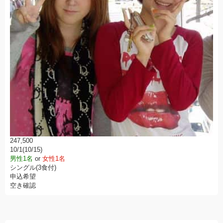
247,500
10/1(10/15)
男性1名
or
女性1名
シングル(3食付)
申込希望
空き確認