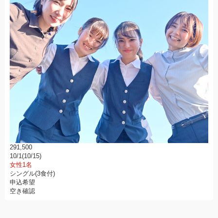
291,500
10/1(10/15)
女性1名
シングル(3食付)
申込希望
空き確認