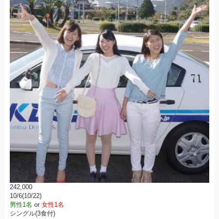
242,000
10/6(10/22)
男性1名
or
女性1名
シングル(3食付)