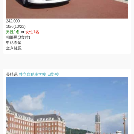
242,000
10/6(10/23)
男性1名
or
女性1名
相部屋(3食付)
申込希望
空き確認
長崎県
共立自動車学校 日野校