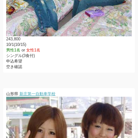
243,800
10/1(10/15)
男性1名
or
女性1名
シングル(3食付)
申込希望
空き確認
山形県
新庄第一自動車学校