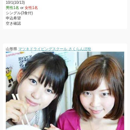
10/1(10/13)
男性1名
or
女性1名
シングル(3食付)
申込希望
空き確認
山形県
マツキドライビングスクール さくらんぼ校