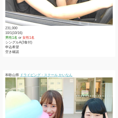
231,000
10/1(10/16)
男性1名
or
女性1名
シングルA(3食付)
申込希望
空き確認
和歌山県
ドライビング・スクール かいなん