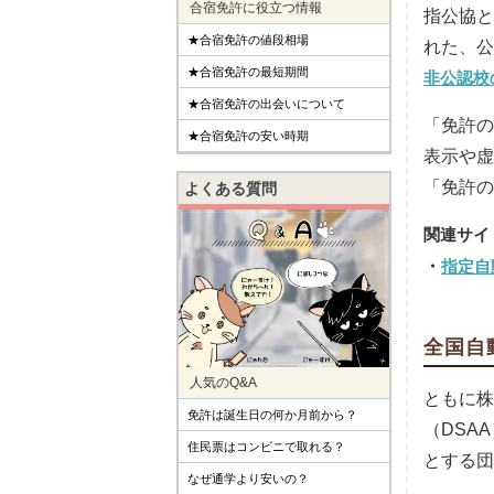
合宿免許に役立つ情報
指公協と
★合宿免許の値段相場
れた、公
★合宿免許の最短期間
非公認校
★合宿免許の出会いについて
「免許の
★合宿免許の安い時期
表示や虚
「免許
よくある質問
指定自
全国自
人気のQ&A
ともに株
免許は誕生日の何か月前から？
（DSA
住民票はコンビニで取れる？
とする団
なぜ通学より安いの？