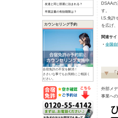
DSAA
友達と同じ部屋に泊まれる？
す。
卒業証書の有効期限は？
I.S.
カウンセリング予約
を広げ、
全国自
合宿免許の不安を解消！
「
ささいな事でもお気軽にご相談く
ださい。
外部メデ
事業への