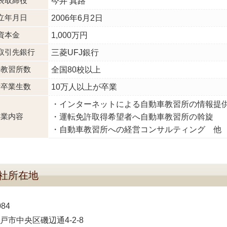
表取締役
今井 真路
立年月日
2006年6月2日
資本金
1,000万円
取引先
銀行
三菱UFJ銀行
携教習所数
全国80校以上
計卒業生数
10万人以上が卒業
インターネットによる自動車教習所の情報提
事業内容
運転免許取得希望者へ自動車教習所の斡旋
自動車教習所への経営コンサルティング 他
社所在地
084
戸市中央区磯辺通4-2-8