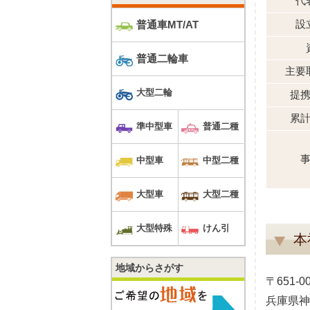
代
設
普通車MT/AT
普通二輪車
主要
大型二輪
提
累
準中型車
普通二種
中型車
中型二種
大型車
大型二種
大型特殊
けん引
本
地域からさがす
〒651-0
兵庫県神