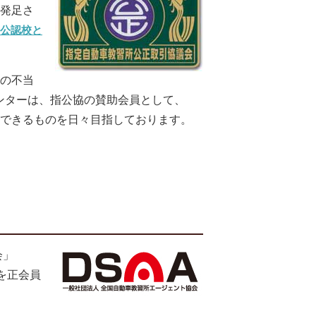
発足さ
公認校と
の不当
センターは、指公協の賛助会員として、
頼できるものを日々目指しております。
会」
を正会員