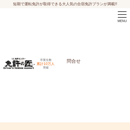
短期で運転免許が取得できる大人気の合宿免許プランが満載!!
togg
navi
卒業生数
問合せ
累計10万人
突破
申込希望