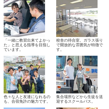
「一緒に教習出来てよかっ
校舎の待合室。ガラス張り
た」と思える指導を目指し
で開放的な雰囲気が特徴で
ています。
す。
色々な人と友達になれるの
集合場所などから生徒を送
も、合宿免許の魅力です。
迎するスクールバス。