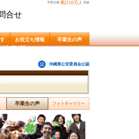
累計10万人
卒業生数
突破
問合せ
す
お役立ち情報
卒業生の声
申込希望
沖縄県公安委員会公認
卒業生の声
フォトギャラリー