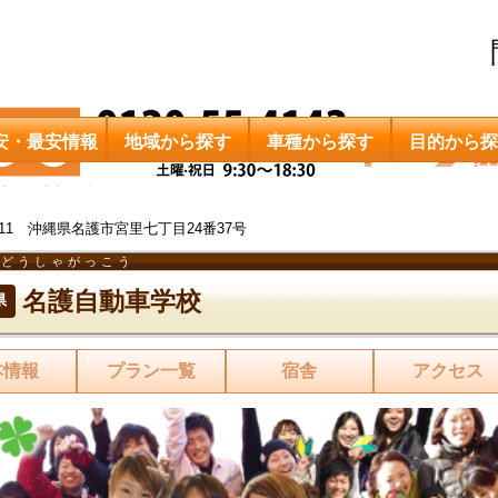
安・最安情報
地域から探す
車種から探す
目的から探
校
卒業生の声
0011 沖縄県名護市宮里七丁目24番37号
じどうしゃがっこう
名護自動車学校
県
本情報
プラン一覧
宿舎
アクセス