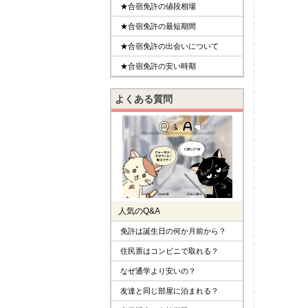
★合宿免許の値段相場
★合宿免許の最短期間
★合宿免許の出会いについて
★合宿免許の安い時期
よくある質問
人気のQ&A
免許は誕生日の何か月前から？
住民票はコンビニで取れる？
なぜ通学より安いの？
友達と同じ部屋に泊まれる？