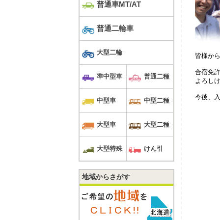
普通車MT/AT
普通二輪車
大型二輪
皆様か
合宿免許
準中型車
普通二種
よろし
今後、
中型車
中型二種
大型車
大型二種
大型特殊
けん引
地域からさがす