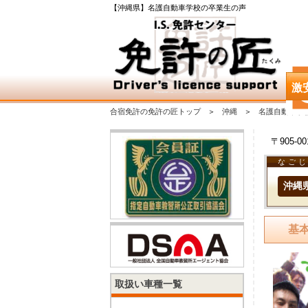
【沖縄県】名護自動車学校の卒業生の声
激
合宿免許の免許の匠トップ
沖縄
名護自動車学
〒905-
なご
沖縄
基
取扱い車種一覧