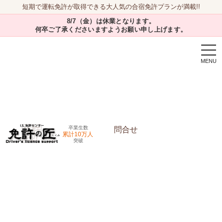
短期で運転免許が取得できる大人気の合宿免許プランが満載!!
8/7（金）は休業となります。
何卒ご了承くださいますようお願い申し上げます。
togg
navi
卒業生数
問合せ
累計10万人
突破