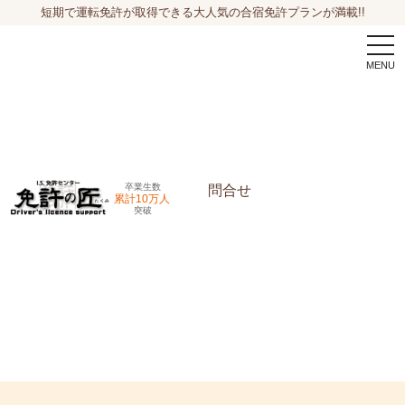
短期で運転免許が取得できる大人気の合宿免許プランが満載!!
togg
navi
卒業生数
問合せ
累計10万人
突破
申込希望