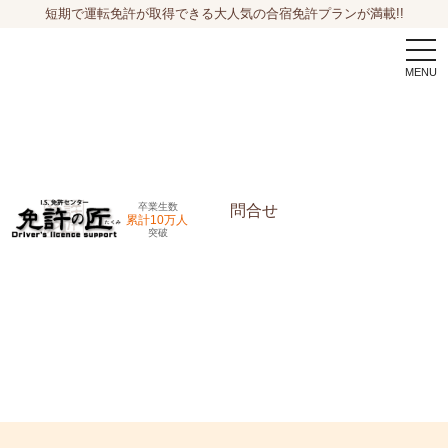
短期で運転免許が取得できる大人気の合宿免許プランが満載!!
togg
navi
卒業生数
問合せ
累計10万人
突破
申込希望