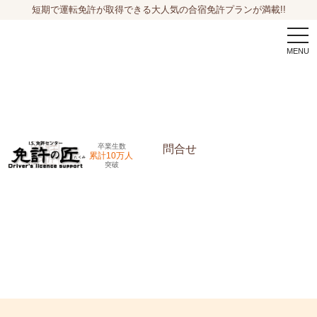
短期で運転免許が取得できる大人気の合宿免許プランが満載!!
togg
navi
卒業生数
問合せ
累計10万人
突破
申込希望