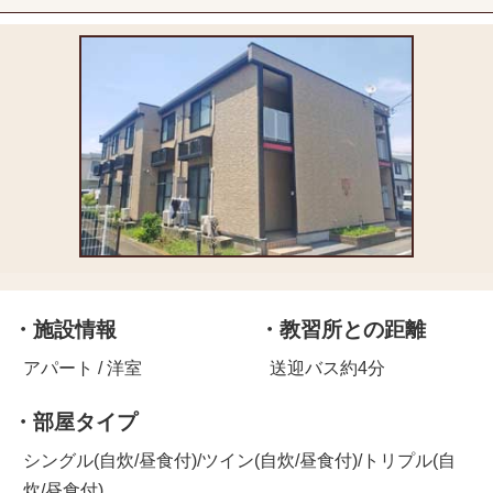
・施設情報
・教習所との距離
アパート / 洋室
送迎バス約4分
・部屋タイプ
シングル(自炊/昼食付)/ツイン(自炊/昼食付)/トリプル(自
炊/昼食付)