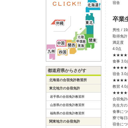
宿舎
卒業
男性 / 1
取得免許
満足度
4.0点
★★★★
食事
3.0
★★★
★
都道府県からさがす
宿舎
3.0
北海道の合宿免許教習所
★★★
★
教習
4.0
東北地方の合宿免許
★★★★
岩手県の合宿免許教習所
合宿免許
山形県の合宿免許教習所
先生方の
食事につ
福島県の合宿免許教習所
寮で毎日
関東地方の合宿免許
宿舎につ