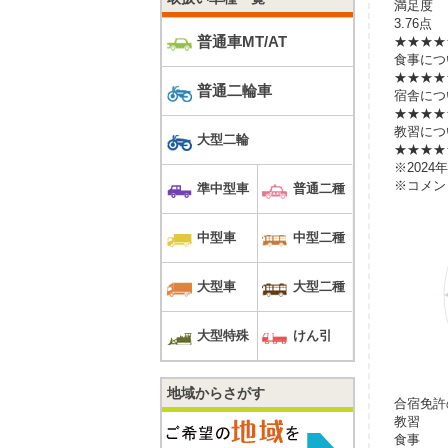
満足度
3.76点
普通車MT/AT
★★★★
食事につ
★★★★
普通二輪車
宿舎につ
★★★★
教習につ
大型二輪
★★★★
※202
※コメン
準中型車
普通二種
中型車
中型二種
大型車
大型二種
大型特殊
けん引
地域からさがす
合宿免許
教習
食事