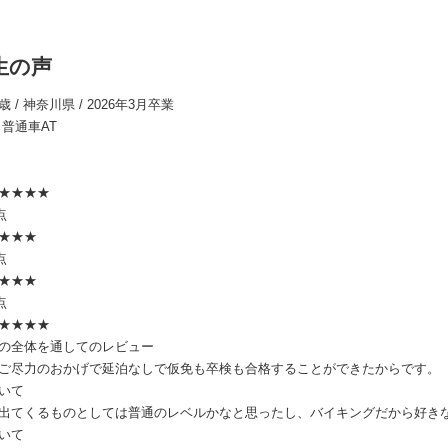
生の声
9歳 / 神奈川県 / 2026年3月卒業
 普通車AT
★★★★
点
★★★
点
★★★
点
★★★★
の全体を通してのレビュー
ご尽力のおかげで延泊なしで仮免も卒検も合格することができたからです。
いて
出てくるものとしては普通のレベルかなと思ったし、バイキングだから好き
いて