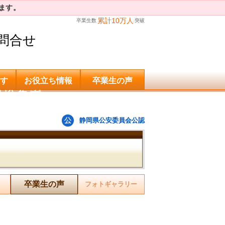
ます。
累計10万人
卒業生数
突破
問合せ
す
お役立ち情報
卒業生の声
申込希望
静岡県公安委員会公認
卒業生の声
フォトギャラリー