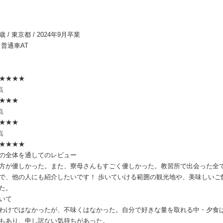
9歳 / 東京都 / 2024年9月卒業
 普通車AT
★★★★
点
★★★
点
★★★
点
★★★★
の全体を通してのレビュー
方が優しかった。また、寮母さんもすごく優しかった。教習所で出会った全
で、他の人にも紹介したいです！ 歩いていける範囲の観光地や、美味しいご
た。
いて
わけではなかったが、不味くはなかった。自分で好きな量を取れる中・夕食
もあり、申し訳ない気持ちがあった。