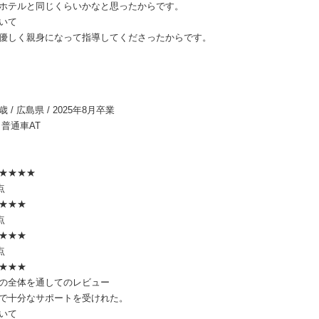
ホテルと同じくらいかなと思ったからです。
いて
優しく親身になって指導してくださったからです。
9歳 / 広島県 / 2025年8月卒業
 普通車AT
★★★★
点
★★★
点
★★★
点
★★★
の全体を通してのレビュー
で十分なサポートを受けれた。
いて