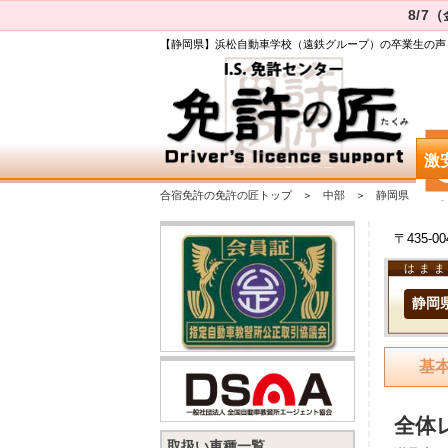
8/7
【静岡県】浜松自動車学校（遠鉄グループ）の卒業生の声
激
合宿免許の免許の匠トップ
中部
静岡県
〒435-
はまま
静岡
基
全体
取扱い車種一覧