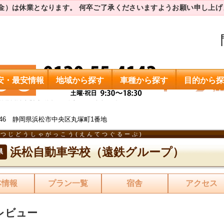
（金）は休業となります。
何卒ご了承くださいますようお願い申し上げ
安・最安情報
地域から探す
車種から探す
目的から探
浜松自動車学校（遠鉄グループ）
卒業生の声
0046 静岡県浜松市中央区丸塚町1番地
つじどうしゃがっこう(えんてつぐるーぷ)
浜松自動車学校（遠鉄グループ）
県
本情報
プラン一覧
宿舎
アクセス
レビュー