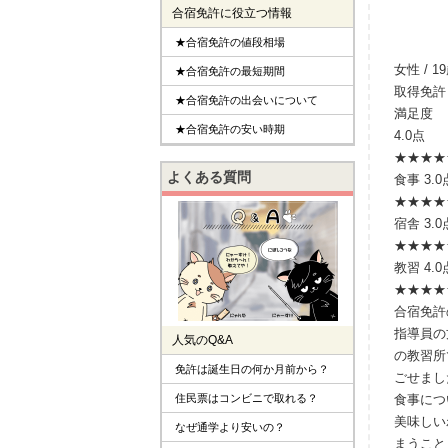
合宿免許に役立つ情報
★合宿免許の値段相場
女性 / 1
★合宿免許の最短期間
取得免許
★合宿免許の出会いについて
満足度
★合宿免許の安い時期
4.0点
★★★★
よくある質問
食事
3.0
★★★
★
宿舎
3.0
★★★
★
教習
4.0
★★★★
合宿免許
指導員の
人気のQ&A
の教習所
免許は誕生日の何か月前から？
ごせまし
住民票はコンビニで取れる？
食事につ
美味しい
なぜ通学より安いの？
まうこと