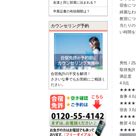
友達と同じ部屋に泊まれる？
宿舎につ
卒業証書の有効期限は？
綺麗なわ
教習につ
当たりの
カウンセリング予約
い時間を
男性 / 2
取得免許
合宿免許の不安を解消！
満足度
ささいな事でもお気軽にご相談く
4.0点
ださい。
★★★★
食事
4.0
★★★★
宿舎
3.0
★★★
★
教習
4.0
★★★★