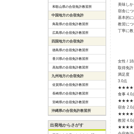
美味しか
和歌山県の合宿免許教習所
宿舎につ
中国地方の合宿免許
基本的に
教習につ
鳥取県の合宿免許教習所
丁寧に教
広島県の合宿免許教習所
四国地方の合宿免許
徳島県の合宿免許教習所
香川県の合宿免許教習所
女性 / 1
高知県の合宿免許教習所
取得免許
満足度
九州地方の合宿免許
3.0点
佐賀県の合宿免許教習所
★★★
★
長崎県の合宿免許教習所
食事
4.0
★★★★
宮崎県の合宿免許教習所
宿舎
2.0
沖縄県の合宿免許教習所
★★
★★
教習
4.0
出発地からさがす
★★★★
合宿免許