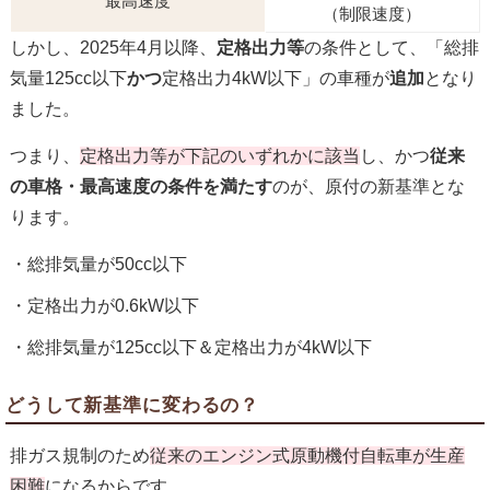
最高速度
（制限速度）
しかし、2025年4月以降、
定格出力等
の条件として、「総排
気量125cc以下
かつ
定格出力4kW以下」の車種が
追加
となり
ました。
つまり、
定格出力等が下記のいずれかに該当
し、かつ
従来
の車格・最高速度の条件を満たす
のが、原付の新基準とな
ります。
総排気量が50cc以下
定格出力が0.6kW以下
総排気量が125cc以下＆定格出力が4kW以下
どうして新基準に変わるの？
排ガス規制のため
従来のエンジン式原動機付自転車が生産
困難
になるからです。