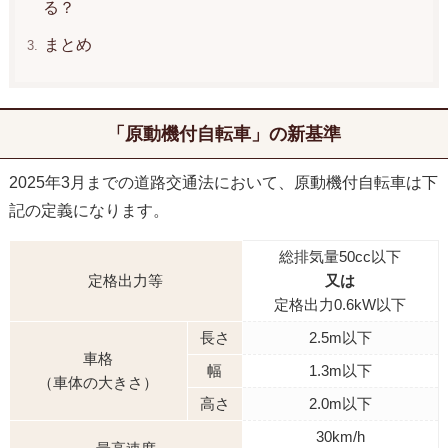
る？
まとめ
「原動機付自転車」の新基準
2025年3月までの道路交通法において、原動機付自転車は下
記の定義になります。
総排気量50cc以下
定格出力等
又は
定格出力0.6kW以下
長さ
2.5m以下
車格
幅
1.3m以下
（車体の大きさ）
高さ
2.0m以下
30km/h