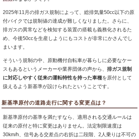
2025年11月の排ガス規制によって、総排気量50cc以下の原
付バイクでは規制値の達成が難しくなりました。さらに、
排ガスの異常などを検知する装置の搭載も義務化されるた
め、今後50ccを生産しようにもコストが非常にかさんでし
まいます。
そういう規制の中、原動機付自転車が暮らしに必要なケー
スもあるというメーカーや業界団体の声から、
排ガス規制
に対応しやすく従来の運転特性を持った車種
を原付として
扱えるよう新基準が設けられたということです。
新基準原付の道路走行に関する変更点は？
新基準原付の基準を満たすなら、適用される交通ルールは
従来の原付と特に変更はありません。法定制限速度は
30km/h、信号ある交差点の右折は二段階、2人乗りは不可の