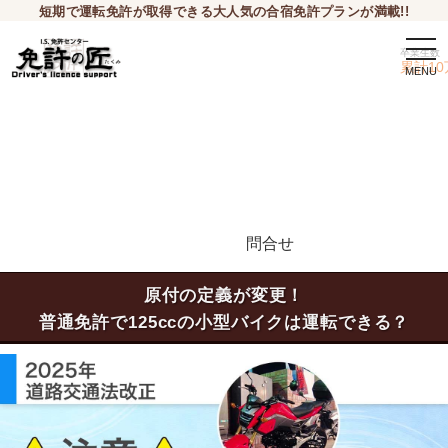
短期で運転免許が取得できる大人気の合宿免許プランが満載!!
togg
卒業生数
navi
累計10
問合せ
申込希望
原付の定義が変更！
普通免許で125ccの小型バイクは運転できる？